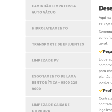
Des
CAMINHÃO LIMPA FOSSA
AUTO VÁCUO
Aqui na
serviço
HIDROJATEAMENTO
Desentup
conduíte
geral.
TRANSPORTE DE EFLUENTES
Peça
Ligue a
LIMPEZA DE PV
comprom
para ch
ESGOTAMENTO DE LAMA
plantão 
BENTONÍTICA – 0800 229
pontos 
9000
Prof
Contrat
LIMPEZA DE CAIXA DE
contrat
legaliza
GORDURA