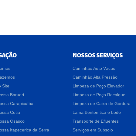
GAÇÃO
NOSSOS SERVIÇOS
omos
Caminhão Auto Vácuo
Fazemos
Caminhão Alta Pressão
 Site
Limpeza de Poço Elevador
ossa Barueri
Limpeza de Poço Recalque
ossa Carapicuíba
Limpeza de Caixa de Gordura
ossa Cotia
Lama Bentonítica e Lodo
ossa Osasco
Transporte de Efluentes
ossa Itapecerica da Serra
Serviços em Subsolo