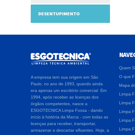
DESENTUPIMENTO
NAVE
Quem S
O que 
A empresa tem sua origem em São
Paulo, no ano de 1993, quando ainda
Mapa do
era apenas um escritório comercial. Em
Limpa F
1994, após receber as licenças dos
Limpa F
órgãos competentes, nasce a
ESGOTECNICA Limpa Fossa - dando
Limpa F
início à história da Marca - com todas as
Limpa F
licenças para receber, transportar,
Limpa F
armazenar e descartar efluentes. Hoje, a