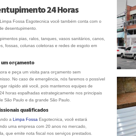
entupimento 24 Horas
 Limpa Fossa Esgotecnica você também conta com o
 de desentupimento.
imentos pias, ralos, tanques, vasos sanitários, canos,
s, fossas, colunas coletoras e redes de esgoto em
 um orçamento
gora e peça um visita para orçamento sem
isso. No caso de emergência, nós faremos o possível
egar rápido até você, pois mantemos equipes de
24 horas espalhadas estrategicamente nos principais
de São Paulo e da grande São Paulo.
issionais qualificados
ando a
Limpa Fossa
Esgotecnica, você estará
ando uma empresa com 20 anos no mercado,
da, que emite nota fiscal nos serviços prestados.