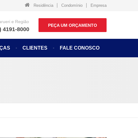
Residência
Condomínio
Empresa
arueri e Região
PEÇA UM ORÇAMENTO
) 4191-8000
NÇAS
CLIENTES
FALE CONOSCO