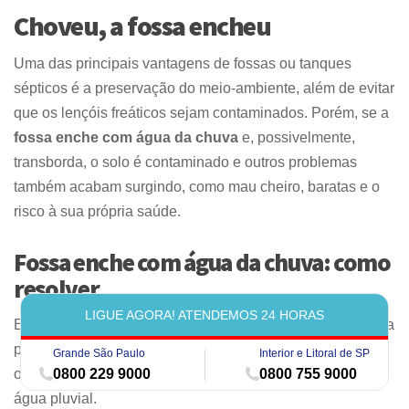
Choveu, a fossa encheu
Uma das principais vantagens de fossas ou tanques
sépticos é a preservação do meio-ambiente, além de evitar
que os lençóis freáticos sejam contaminados. Porém, se a
fossa enche com água da chuva
e, possivelmente,
transborda, o solo é contaminado e outros problemas
também acabam surgindo, como mau cheiro, baratas e o
risco à sua própria saúde.
Fossa enche com água da chuva: como
resolver
LIGUE AGORA! ATENDEMOS 24 HORAS
Em muitos casos, a sobrecarga de água da chuva na fossa
pode ocorrer devido a problemas de drenagem no terreno
Grande São Paulo
Interior e Litoral de SP
0800 229 9000
0800 755 9000
ou ao mau dimensionamento do sistema de captação de
água pluvial.