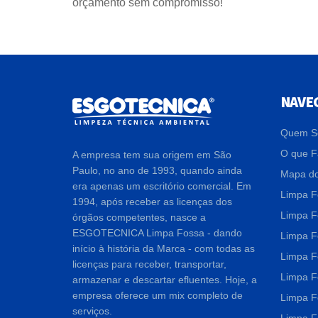
orçamento sem compromisso!
NAVE
Quem S
O que 
A empresa tem sua origem em São
Paulo, no ano de 1993, quando ainda
Mapa do
era apenas um escritório comercial. Em
Limpa F
1994, após receber as licenças dos
Limpa F
órgãos competentes, nasce a
ESGOTECNICA Limpa Fossa - dando
Limpa F
início à história da Marca - com todas as
Limpa F
licenças para receber, transportar,
Limpa F
armazenar e descartar efluentes. Hoje, a
empresa oferece um mix completo de
Limpa F
serviços.