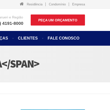
Residência
Condomínio
Empresa
arueri e Região
PEÇA UM ORÇAMENTO
) 4191-8000
NÇAS
CLIENTES
FALE CONOSCO
A</SPAN>