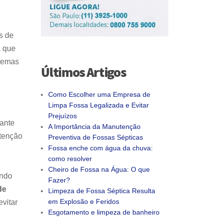
s de
a que
blemas
Últimos Artigos
Como Escolher uma Empresa de
Limpa Fossa Legalizada e Evitar
Prejuízos
tante
A Importância da Manutenção
utenção
Preventiva de Fossas Sépticas
Fossa enche com água da chuva:
como resolver
Cheiro de Fossa na Água: O que
endo
Fazer?
de
Limpeza de Fossa Séptica Resulta
em Explosão e Feridos
vitar
Esgotamento e limpeza de banheiro