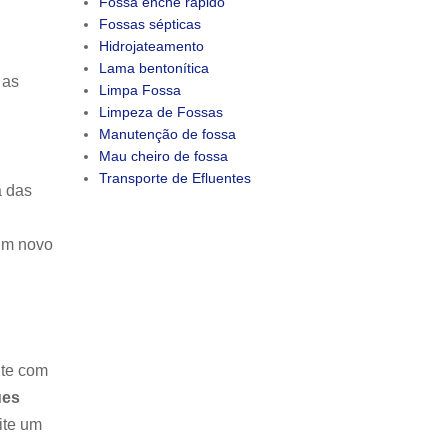
Fossa enche rápido
Fossas sépticas
Hidrojateamento
Lama bentonítica
 as
Limpa Fossa
Limpeza de Fossas
Manutenção de fossa
Mau cheiro de fossa
Transporte de Efluentes
a das
 um novo
nte com
ues
ite um