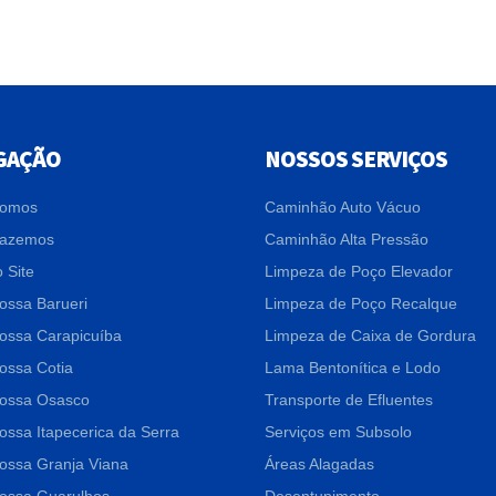
GAÇÃO
NOSSOS SERVIÇOS
omos
Caminhão Auto Vácuo
Fazemos
Caminhão Alta Pressão
 Site
Limpeza de Poço Elevador
ossa Barueri
Limpeza de Poço Recalque
ossa Carapicuíba
Limpeza de Caixa de Gordura
ossa Cotia
Lama Bentonítica e Lodo
ossa Osasco
Transporte de Efluentes
ossa Itapecerica da Serra
Serviços em Subsolo
ossa Granja Viana
Áreas Alagadas