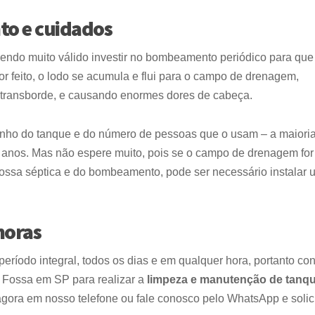
o e cuidados
sendo muito válido investir no bombeamento periódico para que
r feito, o lodo se acumula e flui para o campo de drenagem,
 transborde, e causando enormes dores de cabeça.
ho do tanque e do número de pessoas que o usam – a maiori
 anos. Mas não espere muito, pois se o campo de drenagem for
ossa séptica e do bombeamento, pode ser necessário instalar
horas
ríodo integral, todos os dias e em qualquer hora, portanto co
a Fossa em SP para realizar a
limpeza e manutenção de tanq
gora em nosso telefone ou fale conosco pelo WhatsApp e solic